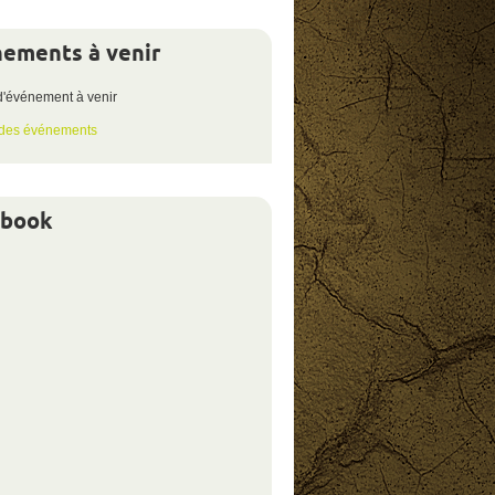
ements à venir
votre
éligibilité
d'événement à venir
 des événements
ebook