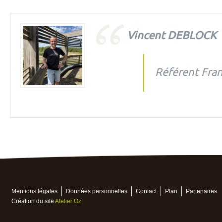
Vincent DEBLOCK
Référent Fra
Mentions légales
Données personnelles
Contact
Plan
Partenaires
Création du site
Atelier Oz