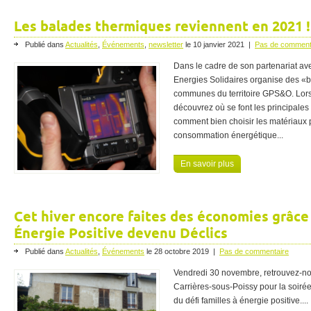
Les balades thermiques reviennent en 2021 !
Publié dans
Actualités
,
Événements
,
newsletter
le
10 janvier 2021
|
Pas de comment
Dans le cadre de son partenariat a
Energies Solidaires organise des «b
communes du territoire GPS&O. Lor
découvrez où se font les principales
comment bien choisir les matériaux p
consommation énergétique...
En savoir plus
Cet hiver encore faites des économies grâce 
Énergie Positive devenu Déclics
Publié dans
Actualités
,
Événements
le
28 octobre 2019
|
Pas de commentaire
Vendredi 30 novembre, retrouvez-no
Carrières-sous-Poissy pour la soiré
du défi familles à énergie positive....