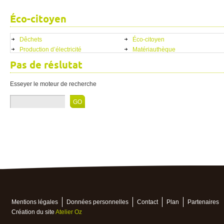
Éco-citoyen
Dêchets
Éco-citoyen
Production d’électricité
Matériauthèque
Pas de réslutat
Esseyer le moteur de recherche
Mentions légales
Données personnelles
Contact
Plan
Partenaires
Création du site
Atelier Oz