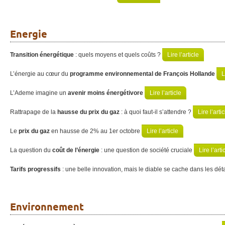
Energie
Transition énergétique
: quels moyens et quels coûts ?
Lire l’article
L’énergie au cœur du
programme environnemental de François Hollande
L
L’Ademe imagine un
avenir moins énergétivore
Lire l’article
Rattrapage de la
hausse du prix du gaz
: à quoi faut-il s’attendre ?
Lire l’artic
Le
prix du gaz
en hausse de 2% au 1er octobre
Lire l’article
La question du
coût de l’énergie
: une question de société cruciale
Lire l’arti
Tarifs progressifs
: une belle innovation, mais le diable se cache dans les déta
Environnement