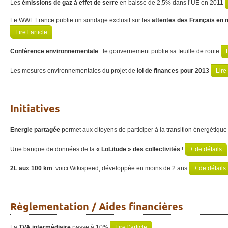
Les
émissions de gaz à effet de serre
en baisse de 2,5% dans l’UE en 2011
Le WWF France publie un sondage exclusif sur les
attentes des Français en 
Lire l’article
Conférence environnementale
: le gouvernement publie sa feuille de route
Les mesures environnementales du projet de
loi de finances pour 2013
Lire 
Initiatives
Energie partagée
permet aux citoyens de participer à la transition énergétiqu
Une banque de données de la
« LoLitude » des collectivités
!
+ de détails
2L aux 100 km
: voici Wikispeed, développée en moins de 2 ans
+ de détails
Règlementation / Aides financières
La
TVA intermédiaire
passe à 10%
Lire l’article