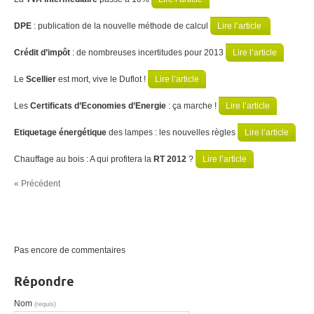
DPE
: publication de la nouvelle méthode de calcul
Lire l’article
Crédit d’impôt
: de nombreuses incertitudes pour 2013
Lire l’article
Le
Scellier
est mort, vive le Duflot !
Lire l’article
Les
Certificats d’Economies d’Energie
: ça marche !
Lire l’article
Etiquetage énergétique
des lampes : les nouvelles règles
Lire l’article
Chauffage au bois : A qui profitera la
RT 2012
?
Lire l’article
« Précédent
Pas encore de commentaires
Répondre
Nom
(requis)