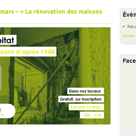
 mars – « La rénovation des maisons
Évén
Vérifiez
dès
maintenant
Pas 
Ajouter
Fac