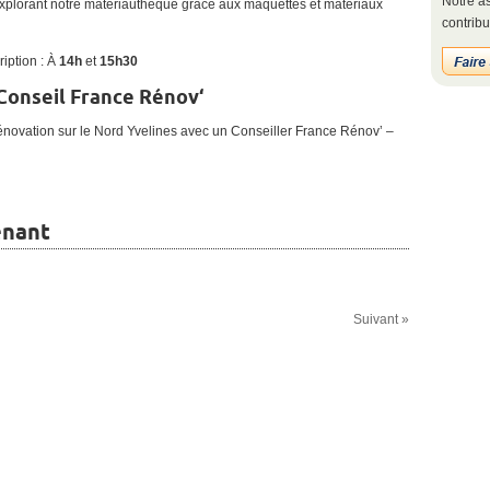
Notre as
xplorant notre matériauthèque grâce aux maquettes et matériaux
contribu
ription : À
14h
et
15h30
Conseil France Rénov
‘
 rénovation sur le Nord Yvelines avec un Conseiller France Rénov’ –
enant
Suivant »