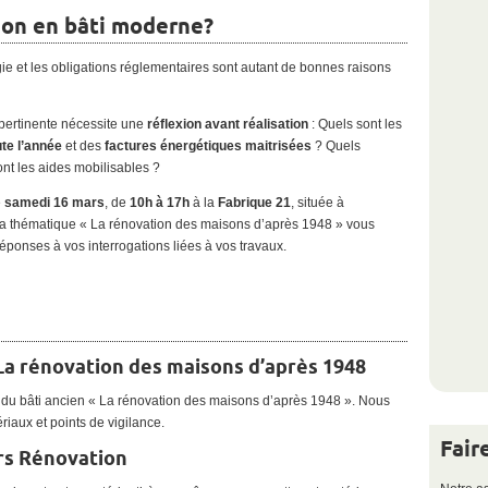
on en bâti moderne?
gie et les obligations réglementaires sont autant de bonnes raisons
pertinente nécessite une
réflexion avant réalisation
: Quels sont les
ute l’année
et des
factures énergétiques maitrisées
? Quels
ont les aides mobilisables ?
e
samedi 16 mars
, de
10h à 17h
à la
Fabrique 21
, située à
 la thématique « La rénovation des maisons d’après 1948 » vous
éponses à vos interrogations liées à vos travaux.
La rénovation des maisons d’après 1948
n du bâti ancien « La rénovation des maisons d’après 1948 ». Nous
riaux et points de vigilance.
Fair
rs Rénovation