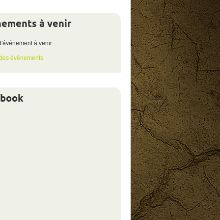
ements à venir
votre
éligibilité
d'événement à venir
 des événements
ebook