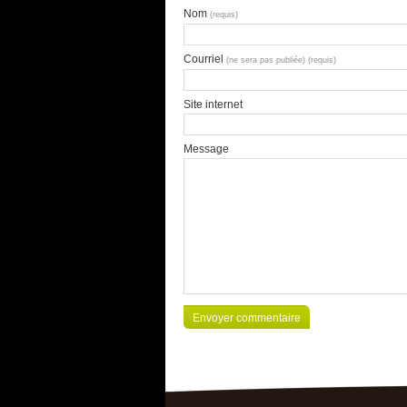
Nom
(requis)
Courriel
(ne sera pas publiée) (requis)
Site internet
Message