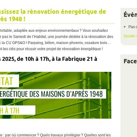
ssissez la rénovation énergétique de
Évén
Vérifiez
dès
maintenant
ès 1948 !
Pas 
fortable, adaptée aux enjeux environnementaux ? Vous souhaitez
Ajouter
 pas le Samedi de l’Habitat, une journée dédiée à la rénovation des
ec la CU GPS&O ! Parpaing, béton, maison phoenix, ossature bois…
 les clés pour réussir votre projet de rénovation énergétique !
025, de 10h à 17h, à la Fabrique 21 à
Fac
: par où commencer ? Quels travaux privilégier ? Quelles sont les