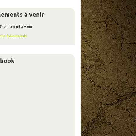
ements à venir
votre
éligibilité
d'événement à venir
 des événements
ebook