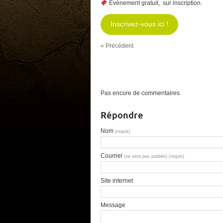
Événement gratuit, sur inscription.
Inscrivez-vous ici !
« Précédent
Pas encore de commentaires
Répondre
Nom
(requis)
Courriel
(ne sera pas publiée) (requis)
Site internet
Message