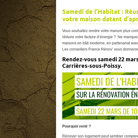
Samedi de l’Habitat : Réu
votre maison datant d’apr
Vous souhaitez rendre votre maison plus con
réduire votre facture d’énergie ? Ne manquez
maisons en bâti moderne, en partenariat av
Les conseillers France Rénov’ vous donneront
Rendez-vous samedi 22 mars 2
Carrières-sous-Poissy.
Pourquoi venir ?
Rénover son logement peut sembler complexe 