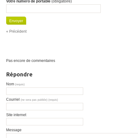
Votre numéro de portable
(obligatoire)
« Précédent
Pas encore de commentaires
Répondre
Nom
(requis)
Courriel
(ne sera pas publiée) (requis)
Site internet
Message