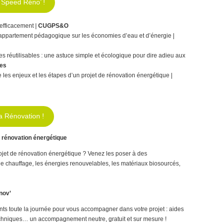
u Speed Réno’ !
efficacement |
CUGPS&O
appartement pédagogique sur les économies d’eau et d’énergie |
 réutilisables : une astuce simple et écologique pour dire adieu aux
es
les enjeux et les étapes d’un projet de rénovation énergétique |
a Rénovation !
 rénovation énergétique
ojet de rénovation énergétique ? Venez les poser à des
 le chauffage, les énergies renouvelables, les matériaux biosourcés,
nov’
ts toute la journée pour vous accompagner dans votre projet : aides
 techniques… un accompagnement neutre, gratuit et sur mesure !