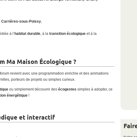
à Carrières-sous-Poissy
,
diée à l’
habitat durable
, à la
transition écologique
et à la
um Ma Maison Écologique ?
 forum revient avec une programmation enrichie et des animations
amilles, porteurs de projets ou simples curieux.
tique
ou simplement découvrir des
écogestes
simples à adopter, ce
tion énergétique
!
dique et interactif
Fair