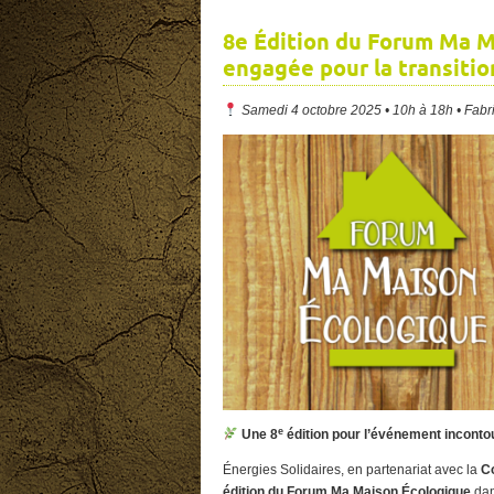
8e Édition du Forum Ma M
engagée pour la transiti
Samedi 4 octobre 2025 • 10h à 18h • Fabr
e
Une 8
édition pour l’événement incontou
Énergies Solidaires, en partenariat avec la
C
édition du Forum Ma Maison Écologique
dan