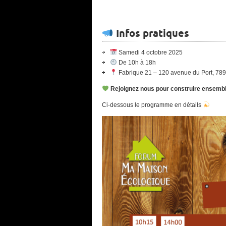
Infos pratiques
Samedi 4 octobre 2025
De 10h à 18h
Fabrique 21 – 120 avenue du Port, 789
Rejoignez nous pour construire ensemble 
Ci-dessous le programme en détails