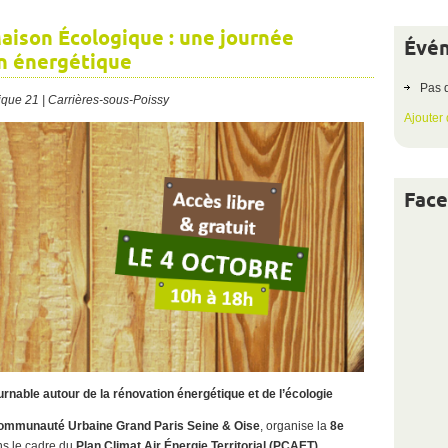
aison Écologique : une journée
Évén
on énergétique
Pas 
ique 21 | Carrières-sous-Poissy
Ajouter
Fac
rnable autour de la rénovation énergétique et de l’écologie
ommunauté Urbaine Grand Paris Seine & Oise
, organise la
8e
s le cadre du
Plan Climat Air Énergie Territorial (PCAET)
.