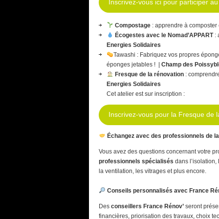
Inscrivez-vous ici pour participer a
Compostage
: apprendre à composter 
Écogestes avec le Nomad’APPART
: 
Energies Solidaires
Tawashi : Fabriquez vos propres éponges
éponges jetables ! |
Champ des Poissybl
Fresque de la rénovation
: comprendre 
Energies Solidaires
Cet atelier est sur inscription :
Inscrivez-vous pour la Fresque de l
Échangez avec des professionnels de la
Vous avez des questions concernant votre pr
professionnels spécialisés
dans l’isolation,
la ventilation, les vitrages et plus encore.
Conseils personnalisés avec France Ré
Des
conseillers France Rénov’
seront présen
financières, priorisation des travaux, choix