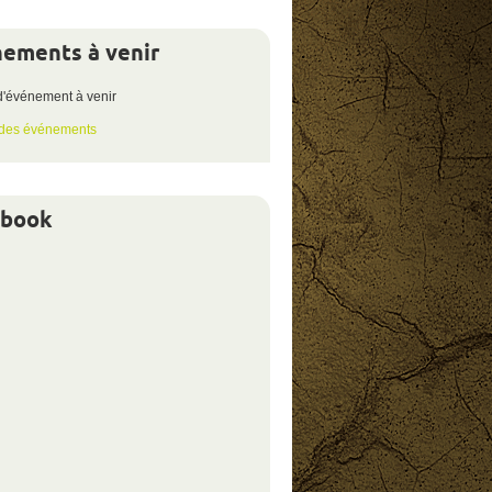
ements à venir
votre
éligibilité
d'événement à venir
 des événements
ebook