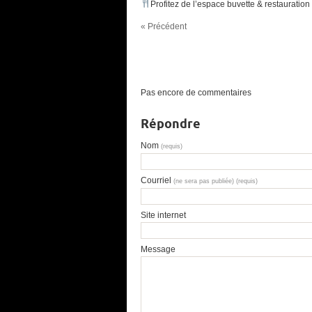
Profitez de l’espace buvette & restauration 
« Précédent
Pas encore de commentaires
Répondre
Nom
(requis)
Courriel
(ne sera pas publiée) (requis)
Site internet
Message