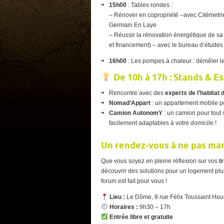
15h00
: Tables rondes :
– Rénover en copropriété –avec Citémetrie
Germain En Laye
– Réussir la rénovation énergétique de s
et financement) – avec le bureau d’étud
16h00
: Les pompes à chaleur : démêler le
De 10h à 17h :
Stands & E
Rencontre avec des
experts de l’habitat 
Nomad’Appart
: un appartement mobile po
Camion AutonomY
: un camion pour tout s
facilement adaptables à votre domicile !
Un rendez-vous à ne pas ma
Que vous soyez en pleine réflexion sur vos
t
découvrir des solutions pour un logement pl
forum est fait pour vous !
Lieu :
Le Dôme, 8 rue Félix Toussaint Houi
Horaires :
9h30 – 17h
Entrée libre et gratuite