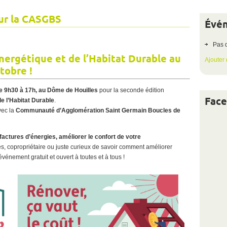
ur la CASGBS
Évén
Vérifiez
dès
maintenant
Pas 
nergétique et de l’Habitat Durable au
Ajouter
tobre !
 9h30 à 17h, au Dôme de Houilles
pour la seconde édition
Fac
e l’Habitat Durable
.
vec la
Communauté d’Agglomération Saint Germain Boucles de
actures d’énergies, améliorer le confort de votre
es, copropriétaire ou juste curieux de savoir comment améliorer
énement gratuit et ouvert à toutes et à tous !