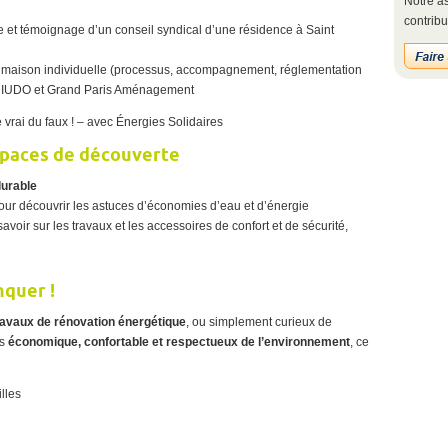
Notre as
contribu
 et témoignage d’un conseil syndical d’une résidence à Saint
a maison individuelle (processus, accompagnement, réglementation
es IUDO et Grand Paris Aménagement
 vrai du faux ! – avec Énergies Solidaires
spaces de découverte
durable
ur découvrir les astuces d’économies d’eau et d’énergie
avoir sur les travaux et les accessoires de confort et de sécurité,
nquer !
ravaux de rénovation énergétique
, ou simplement curieux de
us
économique, confortable et respectueux de l’environnement
, ce
lles