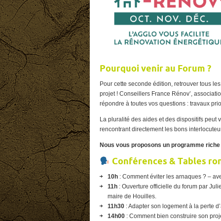
Pourquoi venir au Forum ?
Pour cette seconde édition, retrouver tous le
projet ! Conseillers France Rénov’, association
répondre à toutes vos questions : travaux prio
La pluralité des aides et des dispositifs peut
rencontrant directement les bons interlocuteu
Nous vous proposons un programme riche po
Conférences & Tables ro
10h
: Comment éviter les arnaques ? – av
11h
: Ouverture officielle du forum par J
maire de Houilles.
11h30
: Adapter son logement à la perte
14h00
: Comment bien construire son proj