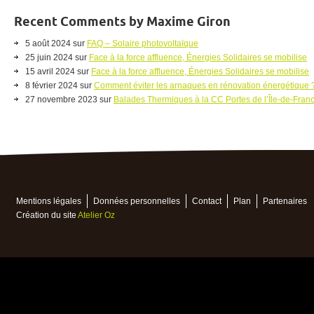
Recent Comments by Maxime Giron
5 août 2024 sur
FAQ – Solaire photovoltaïque
25 juin 2024 sur
Face à la force affluence, Énergies Solidaires se mobilise
15 avril 2024 sur
Face à la force affluence, Énergies Solidaires se mobilise
8 février 2024 sur
Comment éviter les arnaques en rénovation énergétique 
27 novembre 2023 sur
Balades Thermiques à la CC Portes de l’Île-de-Fran
Mentions légales
Données personnelles
Contact
Plan
Partenaires
Création du site
Atelier Oz