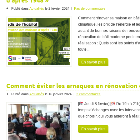
d’après 1948 »
Publié dans
Actualités
le
2 février 2024
|
Pas de commentaire
Comment rénover sa maison en bât
climatique, les prix de l’énergie et l
autant de bonnes raisons de rénove
rénovation de bâti moderne pertinen
réalisation : Quels sont les points d’
toute...
En savoir plus
Comment éviter les arnaques en rénovation 
Publié dans
Actualités
le
16 janvier 2024
|
2 commentaires
[
Jeudi 8 février] [
De 19h à 21h] 
temps d'échanges avec les intervena
que choisir, qui vous aideront à réalis
En savoir plus