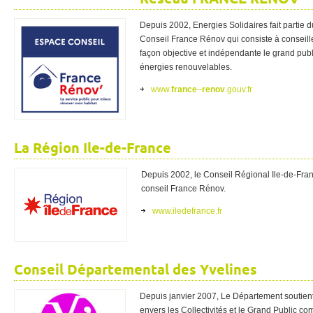
Depuis 2002, Energies Solidaires fait partie
Conseil France Rénov qui consiste à conseiller
façon objective et indépendante le grand public
énergies renouvelables.
www.
france
–
renov
.gouv.fr
La Région Ile-de-France
Depuis 2002, le Conseil Régional Ile-de-Franc
conseil France Rénov.
www.iledefrance.fr
Conseil Départemental des Yvelines
Depuis janvier 2007, Le Département soutient l
envers les Collectivités et le Grand Public co