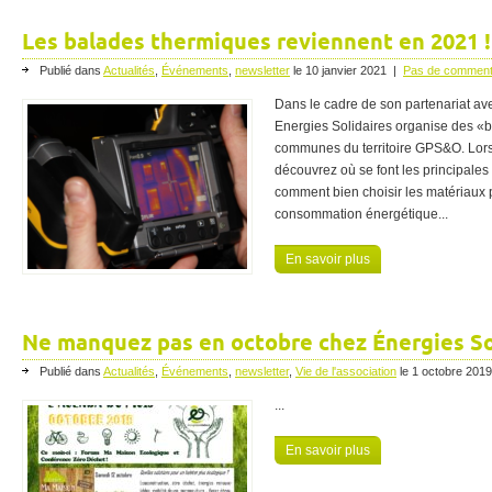
Les balades thermiques reviennent en 2021 !
Publié dans
Actualités
,
Événements
,
newsletter
le
10 janvier 2021
|
Pas de comment
Dans le cadre de son partenariat a
Energies Solidaires organise des «b
communes du territoire GPS&O. Lor
découvrez où se font les principales
comment bien choisir les matériaux p
consommation énergétique...
En savoir plus
Ne manquez pas en octobre chez Énergies So
Publié dans
Actualités
,
Événements
,
newsletter
,
Vie de l'association
le
1 octobre 2019
...
En savoir plus