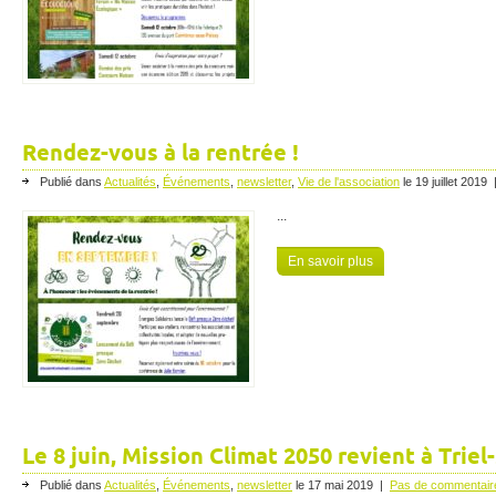
Rendez-vous à la rentrée !
Publié dans
Actualités
,
Événements
,
newsletter
,
Vie de l'association
le
19 juillet 2019
...
En savoir plus
Le 8 juin, Mission Climat 2050 revient à Triel
Publié dans
Actualités
,
Événements
,
newsletter
le
17 mai 2019
|
Pas de commentair