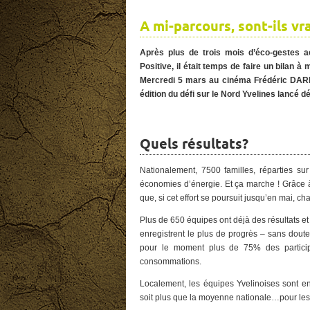
A mi-parcours, sont-ils vr
Après plus de trois mois d’éco-gestes ac
Positive, il était temps de faire un bilan à
Mercredi 5 mars au cinéma Frédéric DARD 
édition du défi sur le Nord Yvelines lancé 
Quels résultats?
Nationalement, 7500 familles, réparties s
économies d’énergie. Et ça marche ! Grâce 
que, si cet effort se poursuit jusqu’en mai,
Plus de 650 équipes ont déjà des résultats e
enregistrent le plus de progrès – sans dout
pour le moment plus de 75% des participa
consommations.
Localement, les équipes Yvelinoises sont
soit plus que la moyenne nationale…pour les 