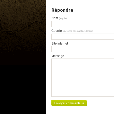
Répondre
Nom
(requis)
Courriel
(ne sera pas publiée) (requis)
Site internet
Message