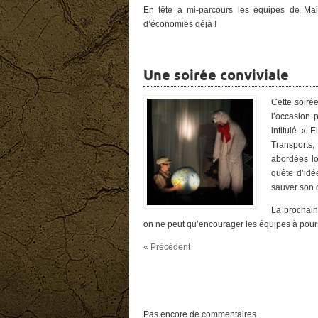
En tête à mi-parcours les équipes de Ma
d’économies déjà !
Une soirée conviviale
Cette soiré
l’occasion 
intitulé « 
Transports
abordées lo
quête d’idé
sauver son 
La prochaine
on ne peut qu’encourager les équipes à poursu
« Précédent
Pas encore de commentaires