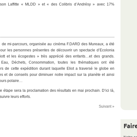
ison Laffitte « MLDD » et « des Colibris d’Andrésy » avec 17%
e de mi-parcours, organisée au cinéma F.DARD des Mureaux, a été
pour les personnes présentes de découvrir un spectacle d’Ecolonia
Eliott et les écogestes » très apprécié des enfants…et des grands.
, Eau, Déchets, Consommation, toutes les thématiques ont été
rs de cette expédition durant laquelle Eliot a traversé le globe en
es et de conseils pour diminuer notre impact sur la planète et ainsi
ours polaire…
 étape sera la proclamation des résultats en mai prochain. D’ici là,
ivre leurs efforts.
Suivant »
Fair