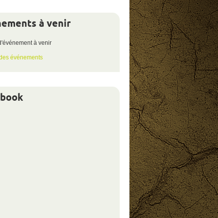
ements à venir
votre
éligibilité
d'événement à venir
 des événements
ebook