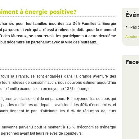
aiment à énergie positive?
Évén
Vérifiez
dès
maintenant
harnés pour les familles inscrites au Défi Familles à Energie
Pas 
 mi-parcours et voir qui a réussi à relever le défi…pour le moment!
des Mureaux, se sont réunis les participants à cette deuxième
Ajouter
début décembre en partenariat avec la ville des Mureaux.
Fac
ur toute la France, se sont engagées dans la grande aventure des
à leurs relevés de consommation, nous pouvons estimer aujourd’hui
 chaque famille économisera en moyenne 13 % d’énergie.
t figurent au classement de mi-parcours. En moyenne, les équipes qui
e pas les meilleures au départ – avoisinent les 40% d’économies, et
nts tiennent le pari d’atteindre les 8 % de réduction de leurs
 en moyenne parvenu pour le moment à 15 % d’économies d’énergie
personnes ayant fait leurs relevés de compteurs!